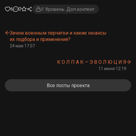
6
0
II Уровень. Доп.контент.
Зачем военным перчатки и какие нюансы
их подбора и применения?
24 мая 17:07
К О Л П А К — Э В О Л Ю Ц И Я
11 июня 12:19
Все посты проекта