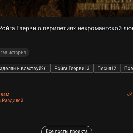
ойга Глерви о перипетиях некромантской лю
гая история
зделяй и властвуй
26
Ройга Глерви
13
Песня
12
Пов
авам
«И
(«Разделяй
Все посты проекта