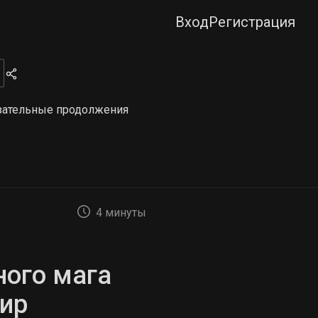
Вход
Регистрация
язательные продолжения
4 минуты
ного мага
мир