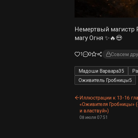
Немертвый магистр Р
магу Огня ✨🔥😍
1
0
Совсем дру
Мадоши Варвара
35
Ра
Оживитель Гробницы
5
Иллюстрации к 13-16 гл
«Оживителя Гробницы» 
и властвуй»)
08 июля 07:51