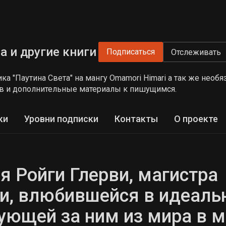
а и другие книги
Подписаться
Отслеживать
а "Паутина Света" на мангу Omamori Himari а так же необ
в и дополнительные материалы к пишущимся.
ки
Уровни подписки
Контакты
О проекте
я Ройги Глерви, магистра
и, влюбившейся в идеаль
дующей за ним из мира в 