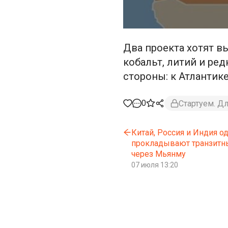
Два проекта хотят в
кобальт, литий и ре
стороны: к Атлантик
0
Стартуем. Д
Китай, Россия и Индия 
прокладывают транзитн
через Мьянму
07 июля 13:20