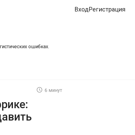
Вход
Регистрация
огистических ошибках.
6 минут
рике:
давить