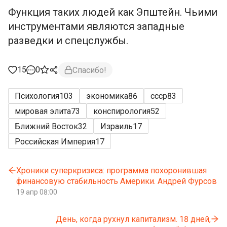
Функция таких людей как Эпштейн. Чьими
инструментами являются западные
разведки и спецслужбы.
15
0
Спасибо!
Психология
103
экономика
86
ссср
83
мировая элита
73
конспирология
52
Ближний Восток
32
Израиль
17
Российская Империя
17
Хроники суперкризиса: программа похоронившая
финансовую стабильность Америки. Андрей Фурсов
19 апр 08:00
День, когда рухнул капитализм. 18 дней,